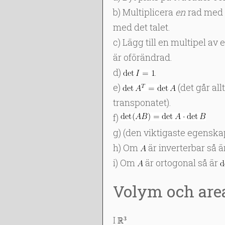
b) Multiplicera
en
rad med e
med det talet.
c) Lägg till en multipel av
är oförändrad.
d)
.
e)
(det går all
transponatet).
f)
g) (den viktigaste egensk
h) Om
är inverterbar så ä
i) Om
är ortogonal så är
Volym och are
I