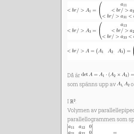
Då är
som spänns upp av
,
o
I
:
Volymen av parallellepipe
parallellogrammen som sp