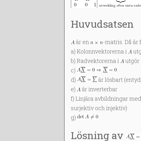
Huvudsatsen
är en
-matris. Då är 
a) Kolonnvektorerna i
utg
b) Radvektorerna i
utgör 
c)
d)
är lösbart (entydi
e)
är inverterbar
f) Linjära avbildningar me
surjektiv och injektiv)
g)
Lösning av