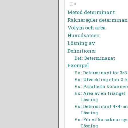
E
I
Metod determinant
B
A
Räkneregler determinan
2
S
Volym och area
0
M
Huvudsatsen
1
Ö
Lösning av
4
R
T
Definitioner
L
Def.: Determinanat
U
Exempel
N
Ex.: Determinant för 3×3
D
Ex.: Utveckling efter 2.
Ex.: Parallella kolonner
Ex.: Area av en triangel
Lösning
Ex.: Determinant 4×4-ma
Lösning
Ex.: För vilka saknar s
Lösning