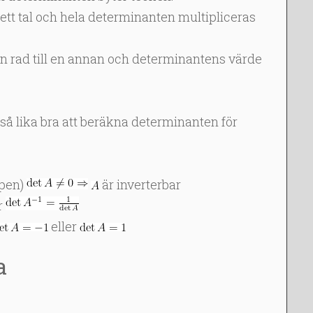
tt tal och hela determinanten multipliceras
 en rad till en annan och determinantens värde
tså lika bra att beräkna determinanten för
apen)
är inverterbar
r
eller
a