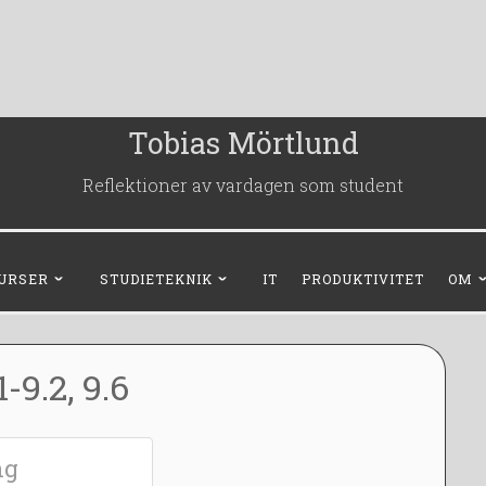
Tobias Mörtlund
Reflektioner av vardagen som student
URSER
STUDIETEKNIK
IT
PRODUKTIVITET
OM
-9.2, 9.6
ng