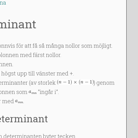
rna
minant
nnvis för att få så många nollor som möjligt.
lonnen med färst nollor.
onnen.
 högst upp till vänster med +.
erminanter (av storlek
) genom
olonnen som
”ingår i”.
er med
.
eterminant
och determinanten byter tecken.