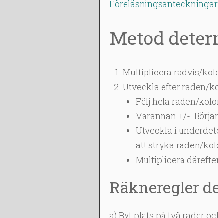
Föreläsningsanteckninga
Metod deter
Multiplicera radvis/kolo
Utveckla efter raden/ko
Följ hela raden/kol
Varannan +/-. Börjar
Utveckla i underdet
att stryka raden/k
Multiplicera däreft
Räkneregler d
a) Byt plats på två rader 