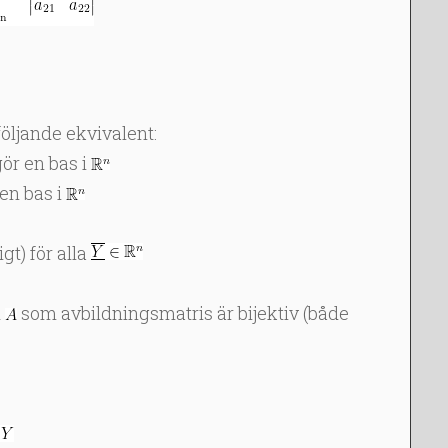
följande ekvivalent:
ör en bas i
en bas i
gt) för alla
d
som avbildningsmatris är bijektiv (både