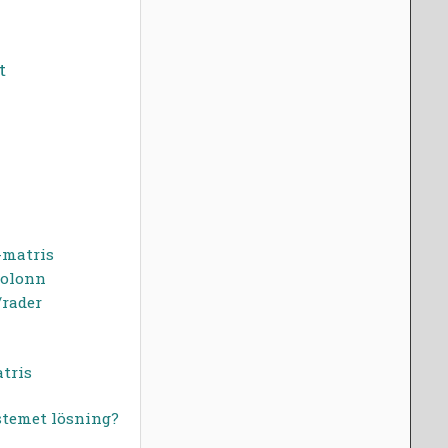
t
-matris
 kolonn
/rader
tris
ystemet lösning?