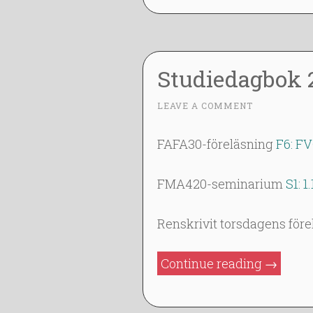
02-
03”
Studiedagbok 2
3
LEAVE A COMMENT
~
1
J
FAFA30-föreläsning
F6: FV
A
N
FMA420-seminarium
S1: 1.
2
0
Renskrivit torsdagens för
1
4
”Studie
Continue reading
→
2014-
01-