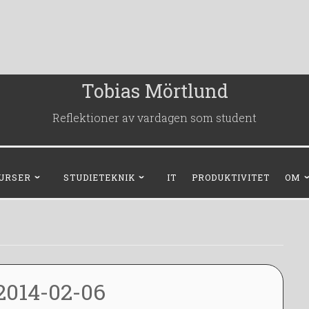
Tobias Mörtlund
Reflektioner av vardagen som student
URSER
STUDIETEKNIK
IT
PRODUKTIVITET
OM
2014-02-06