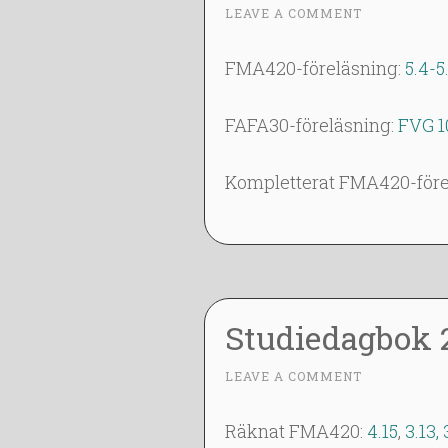
6
LEAVE A COMMENT
~
F
E
FMA420-föreläsning:
5.4-5.
B
2
FAFA30-föreläsning:
FVG 1
0
1
Kompletterat FMA420-före
4
Studiedagbok 
5
LEAVE A COMMENT
~
F
E
Räknat FMA420:
4.15
,
3.13, 