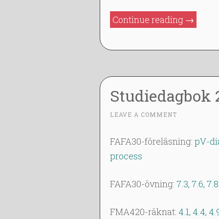
B
2
”Studie
Continue reading
→
0
2014-
1
02-
4
05”
Studiedagbok 
4
LEAVE A COMMENT
~
F
E
FAFA30-föreläsning:
pV-di
B
process
2
0
FAFA30-övning:
7.3, 7.6, 7.8
1
4
FMA420-räknat:
4.1, 4.4, 4.