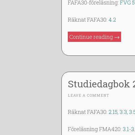
J
FAFA30-föreläsning:
FVG 5
A
N
Räknat FAFA30:
4.2
2
0
”Studie
Continue reading
→
1
2014-
4
01-
28”
Studiedagbok 
2
LEAVE A COMMENT
~
7
J
Räknat FAFA30:
2.15, 3.3, 3.
A
N
Föreläsning FMA420:
3.1-3
2