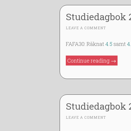
Studiedagbok 
2
LEAVE A COMMENT
~
9
J
FAFA30: Räknat
4.5
samt
4.
A
N
”Studie
Continue reading
→
2
2014-
0
01-
1
29”
4
Studiedagbok 
2
LEAVE A COMMENT
~
8