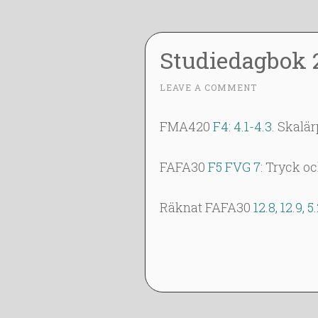
31”
Studiedagbok 
3
LEAVE A COMMENT
~
0
J
FMA420
F4: 4.1-4.3
. Skalär
A
N
FAFA30
F5 FVG 7
: Tryck o
2
0
Räknat FAFA30
12.8, 12.9, 5
1
4