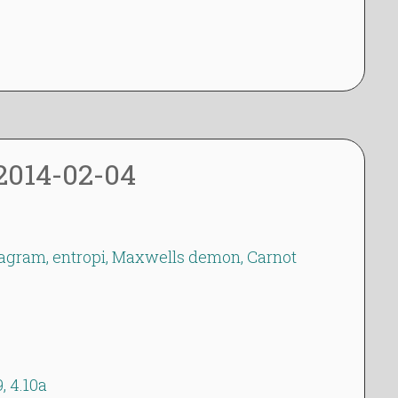
dagbok
2014-02-04
agram, entropi, Maxwells demon, Carnot
9, 4.10a