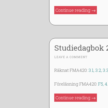
”Studie
Continue reading
→
2014-
02-
04”
Studiedagbok 
3
LEAVE A COMMENT
~
F
E
Räknat FMA420:
3.1, 3.2, 3.
B
2
Föreläsning FMA420:
F5, 4
0
1
”Studie
Continue reading
→
4
2014-