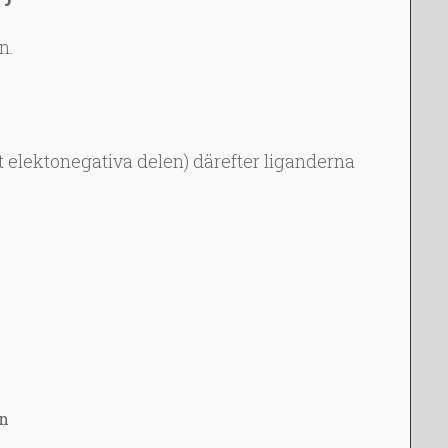
n.
 elektonegativa delen) därefter liganderna
on