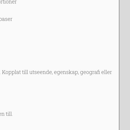
rtioner
 baser
Kopplat till utseende, egenskap, geografi eller
 till.