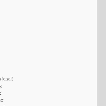
 joner)
x
x
ex