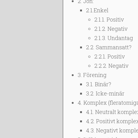
2. Jon:
2.1.Enkel
2.1.1. Positiv
2.1.2. Negativ
2.1.3. Undantag
2.2. Sammansatt?
2.2.1. Positiv
2.2.2. Negativ
3. Förening
3.1. Binär?
3.2. Icke-minär
4. Komplex (fleratomiga
4.1. Neutralt komple
4.2. Positivt komple
4.3. Negativt kompl