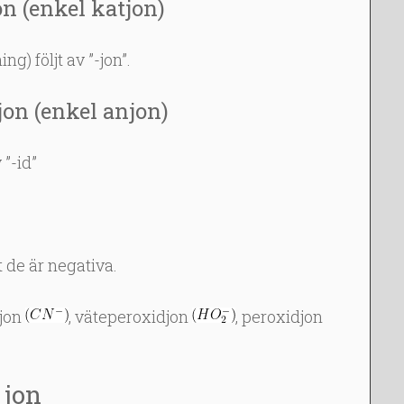
jon (enkel katjon)
g) följt av ”-jon”.
jon (enkel anjon)
”-id”
t de är negativa.
djon
, väteperoxidjon
, peroxidjon
 jon