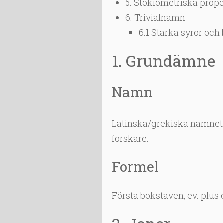
5. Stökiometriska propo
6. Trivialnamn
6.1 Starka syror och
1. Grundämne
Namn
Latinska/grekiska namnet. 
forskare.
Formel
Första bokstaven, ev. plus en