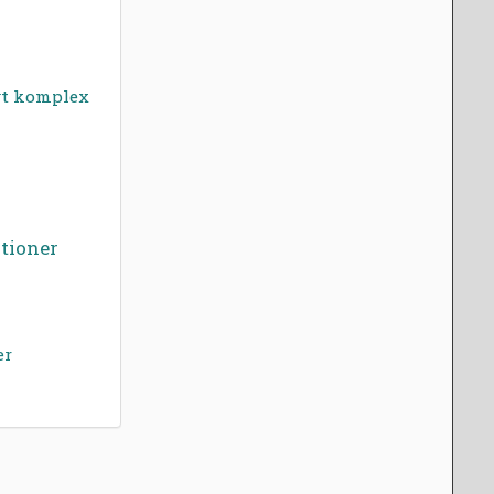
ivt komplex
tioner
er