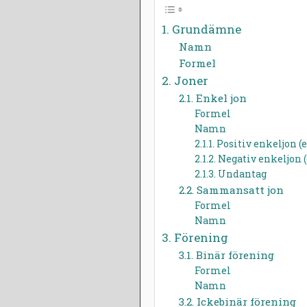
A
I
1. Grundämne
R
A
Namn
2
S
Formel
0
M
2. Joner
1
Ö
2.1. Enkel jon
4
R
Formel
T
Namn
L
2.1.1. Positiv enkeljon 
U
2.1.2. Negativ enkeljon 
N
2.1.3. Undantag
D
2.2. Sammansatt jon
Formel
Namn
3. Förening
3.1. Binär förening
Formel
Namn
3.2. Ickebinär förening