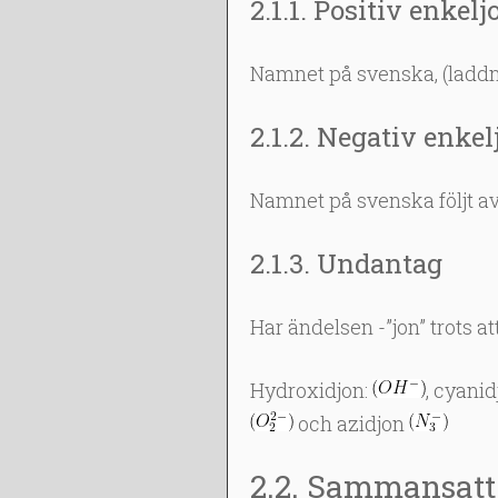
2.1.1. Positiv enkel
Namnet på svenska, (laddnin
2.1.2. Negativ enkel
Namnet på svenska följt av 
2.1.3. Undantag
Har ändelsen -”jon” trots at
Hydroxidjon:
, cyani
och azidjon
2.2. Sammansatt