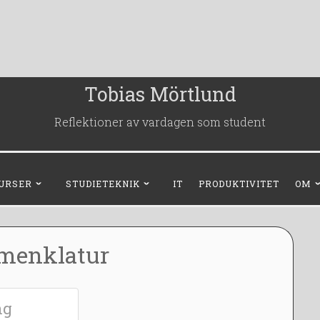
Tobias Mörtlund
Reflektioner av vardagen som student
URSER
STUDIETEKNIK
IT
PRODUKTIVITET
OM
menklatur
ng