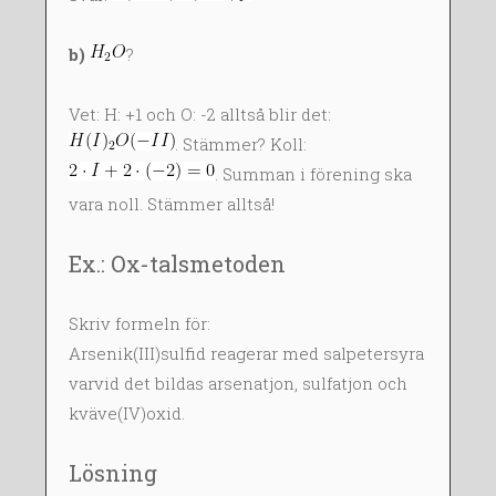
b)
?
Vet: H: +1 och O: -2 alltså blir det:
. Stämmer? Koll:
. Summan i förening ska
vara noll. Stämmer alltså!
Ex.: Ox-talsmetoden
Skriv formeln för:
Arsenik(III)sulfid reagerar med salpetersyra
varvid det bildas arsenatjon, sulfatjon och
kväve(IV)oxid.
Lösning