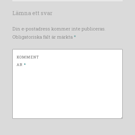
Lämna ett svar
Din e-postadress kommer inte publiceras.
Obligatoriska fält är märkta
*
KOMMENT
AR
*