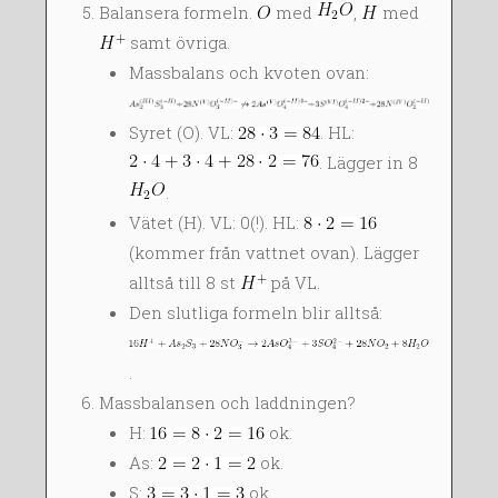
Balansera formeln.
med
,
med
samt övriga.
Massbalans och kvoten ovan:
Syret (O). VL:
. HL:
. Lägger in 8
.
Vätet (H). VL: 0(!). HL:
(kommer från vattnet ovan). Lägger
alltså till 8 st
på VL.
Den slutliga formeln blir alltså:
.
Massbalansen och laddningen?
H:
ok.
As:
ok.
S:
ok.