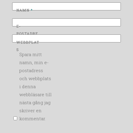
NAMN
*
E-
POSTADRE
SS
*
WEBBPLAT
S
Spara mitt
namn, min e-
postadress
och webbplats
i denna
webbläsare till
nästa gång jag
skriver en
kommentar.