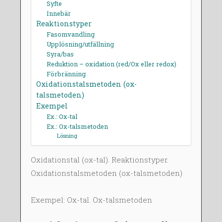
Syfte
2
S
Innebär
Reaktionstyper
0
M
Fasomvandling
1
Ö
Upplösning/utfällning
4
R
Syra/bas
T
Reduktion – oxidation (red/Ox eller redox)
L
Förbränning
Oxidationstalsmetoden (ox-
U
talsmetoden)
N
Exempel
D
Ex.: Ox-tal
Ex.: Ox-talsmetoden
Lösning
Oxidationstal (ox-tal). Reaktionstyper.
Oxidationstalsmetoden (ox-talsmetoden)
Exempel: Ox-tal. Ox-talsmetoden