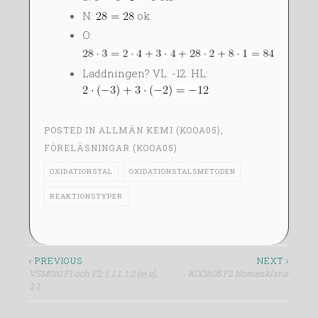
N:
ok.
O:
Laddningen? VL: -12. HL:
POSTED IN
ALLMÄN KEMI (KOOA05)
,
FÖRELÄSNINGAR (KOOA05)
OXIDATIONSTAL
OXIDATIONSTALSMETODEN
REAKTIONSTYPER
Inläggsnavigering
‹ PREVIOUS
NEXT ›
VSM010 F1 och F2: I, 1.1, 1.2 (ej e),
KOOA05 F2 Nomenklatur
2.1