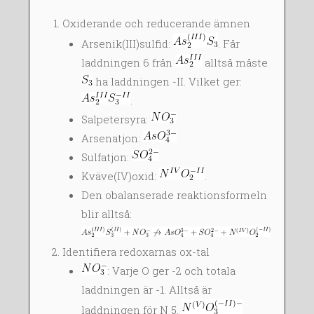
Oxiderande och reducerande ämnen
Arsenik(III)sulfid:
. Får
laddningen 6 från
alltså måste
ha laddningen -II. Vilket ger:
.
Salpetersyra:
Arsenatjon:
Sulfatjon:
Kväve(IV)oxid:
.
Den obalanserade reaktionsformeln
blir alltså:
Identifiera redoxarnas ox-tal
: Varje O ger -2 och totala
laddningen är -1. Alltså är
laddningen för N 5.