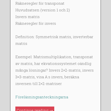
E
Räkneregler för transponat
B
Huvudsatsen (version 1 och 2)
2
Invers matris
0
Räkneregler för invers
1
4
Definition: Symmetrisk matris, inverterbar
matris
Exempel: Matrismultiplikation, transponat
av matris, har ekvationssystemet oändlig
många lösningar? Invers 2×2-matris, invers
3×3-matris, visa A:s invers, beräkna
inversen till 2×2-matriser
Föreläsningsanteckningarna
”FMA420
Continue reading
→