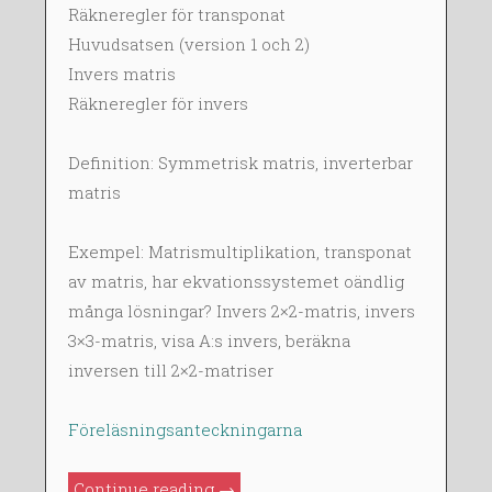
E
Räkneregler för transponat
B
Huvudsatsen (version 1 och 2)
2
Invers matris
0
Räkneregler för invers
1
4
Definition: Symmetrisk matris, inverterbar
matris
Exempel: Matrismultiplikation, transponat
av matris, har ekvationssystemet oändlig
många lösningar? Invers 2×2-matris, invers
3×3-matris, visa A:s invers, beräkna
inversen till 2×2-matriser
Föreläsningsanteckningarna
”FMA420
Continue reading
→