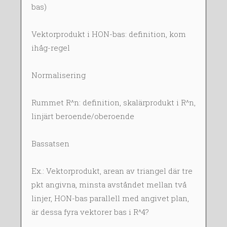
B
bas)
2
0
Vektorprodukt i HON-bas: definition, kom
1
ihåg-regel
4
Normalisering
Rummet R^n: definition, skalärprodukt i R^n,
linjärt beroende/oberoende
Bassatsen
Ex.: Vektorprodukt, arean av triangel där tre
pkt angivna, minsta avståndet mellan två
linjer, HON-bas parallell med angivet plan,
är dessa fyra vektorer bas i R^4?