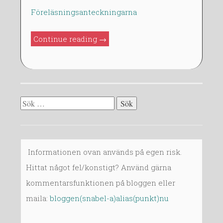
Föreläsningsanteckningarna
”FMA420
Continue reading
→
F6:
5.4-
5.6,
6”
Sök
efter:
Informationen ovan används på egen risk.
Hittat något fel/konstigt? Använd gärna
kommentarsfunktionen på bloggen eller
maila:
bloggen(snabel-a)alias(punkt)nu