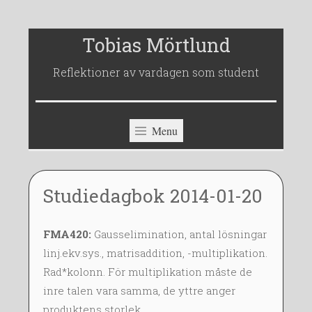
Skip
Tobias Mörtlund
to
Reflektioner av vardagen som student
content
Menu
Studiedagbok 2014-01-20
2
T
~
FMA420:
Gausselimination, antal lösningar
0
O
linj.ekv.sys., matrisaddition, -multiplikation.
J
B
Rad*kolonn. För multiplikation måste de
A
I
N
A
inre talen vara samma, de yttre anger
2
S
produktens storlek.