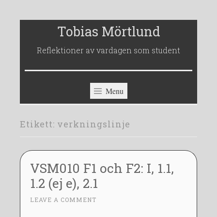
Skip
Tobias Mörtlund
to
Reflektioner av vardagen som student
content
Menu
Etikett:
verkningslinje
VSM010 F1 och F2: I, 1.1,
1.2 (ej e), 2.1
1
LEAVE A COMMENT
~
7