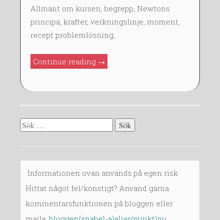
M
Allmänt om kursen, begrepp, Newtons
A
principa, krafter, verkningslinje, moment,
R
recept problemlösning,
2
0
”VSM010
Continue reading
→
1
F1
4
och
F2:
I,
Sök
1.1,
efter:
1.2
(ej
e),
Informationen ovan används på egen risk.
2.1”
Hittat något fel/konstigt? Använd gärna
kommentarsfunktionen på bloggen eller
maila:
bloggen(snabel-a)alias(punkt)nu