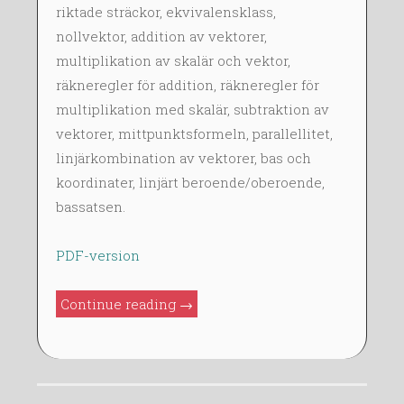
A
riktade sträckor, ekvivalensklass,
N
nollvektor, addition av vektorer,
2
multiplikation av skalär och vektor,
0
räkneregler för addition, räkneregler för
1
multiplikation med skalär, subtraktion av
4
vektorer, mittpunktsformeln, parallellitet,
linjärkombination av vektorer, bas och
koordinater, linjärt beroende/oberoende,
bassatsen.
PDF-version
”FMA420
Continue reading
→
F2:
2.1-
2.4”