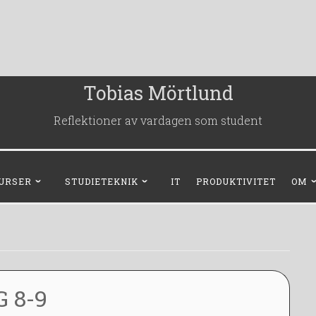
Tobias Mörtlund
Reflektioner av vardagen som student
URSER
STUDIETEKNIK
IT
PRODUKTIVITET
OM
G 8-9