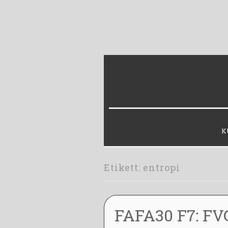
Skip
to
content
K
Etikett:
entropi
FAFA30 F7: FV