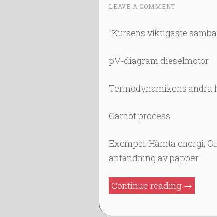
4
LEAVE A COMMENT
~
F
E
”Kursens viktigaste samba
B
2
pV-diagram dieselmotor
0
1
Termodynamikens andra h
4
Carnot process
Exempel: Hämta energi, Oli
antändning av papper
”FAFA30
Continue reading
→
F7:
FVG