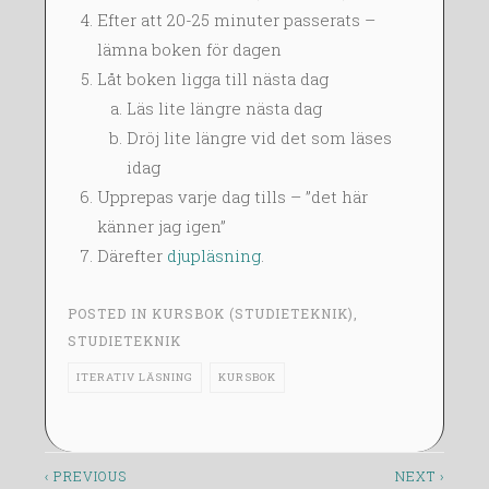
Efter att 20-25 minuter passerats –
lämna boken för dagen
Låt boken ligga till nästa dag
Läs lite längre nästa dag
Dröj lite längre vid det som läses
idag
Upprepas varje dag tills – ”det här
känner jag igen”
Därefter
djupläsning
.
POSTED IN
KURSBOK (STUDIETEKNIK)
,
STUDIETEKNIK
ITERATIV LÄSNING
KURSBOK
Inläggsnavigering
‹ PREVIOUS
NEXT ›