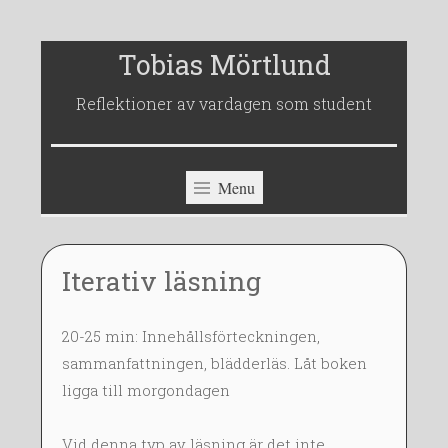
Skip
Tobias Mörtlund
to
Reflektioner av vardagen som student
content
Menu
Iterativ läsning
1
T
~
20-25 min: Innehållsförteckningen,
9
O
sammanfattningen, blädderläs. Låt boken
J
B
ligga till morgondagen
A
I
N
A
2
S
Vid denna typ av läsning är det inte