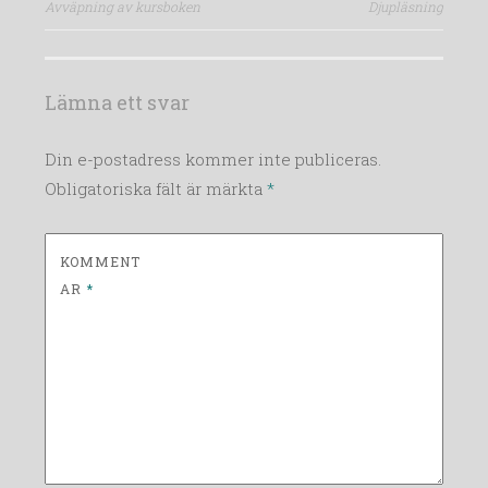
Avväpning av kursboken
Djupläsning
Lämna ett svar
Din e-postadress kommer inte publiceras.
Obligatoriska fält är märkta
*
KOMMENT
AR
*