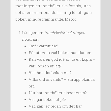
0
M
meningen att innehållet ska förstås, utan
1
Ö
det är en orienterande läsning för att göra
4
R
boken mindre främmande. Metod:
T
L
Läs igenom
innehållsförteckningen
U
noggrant
N
Jmf. ”kartstudie”
D
För att veta vad boken handlar om
Kan vara en god idé att ta en kopia –
var i boken är jag?
Vad handlar boken om?
Vilka ord används? – Slå upp okända
ord!
Hur har innehållet disponerats?
Vad går boken ut på?
Vad kan jag redan om det här