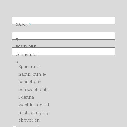
NAMN
*
E-
POSTADRE
SS
*
WEBBPLAT
S
Spara mitt
namn, min e-
postadress
och webbplats
i denna
webbläsare till
nästa gång jag
skriver en