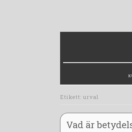
Skip
to
content
K
Etikett:
urval
Vad är betydels