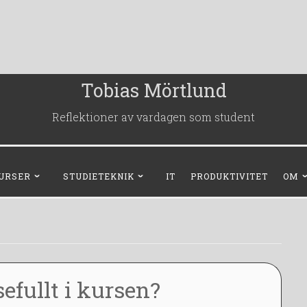
Tobias Mörtlund
Reflektioner av vardagen som student
URSER
STUDIETEKNIK
IT
PRODUKTIVITET
OM
efullt i kursen?