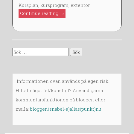
J
Kursplan, kursprogram, extentor
A
”Vad
Continue reading
→
N
är
2
betydelsefullt
0
i
1
kursen?”
4
Sök
efter:
Informationen ovan används på egen risk.
Hittat något fel/konstigt? Använd gärna
kommentarsfunktionen på bloggen eller
maila:
bloggen(snabel-a)alias(punkt)nu