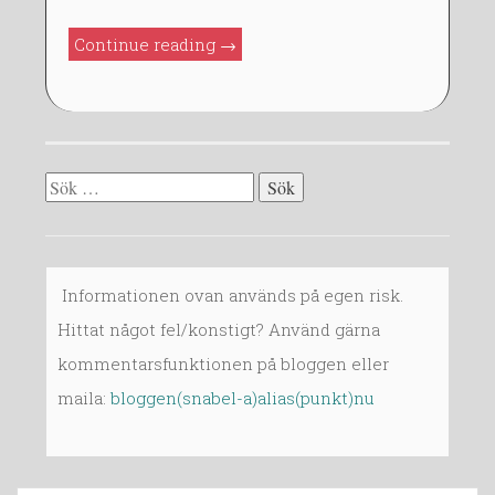
A
N
”Books
Continue reading
→
2
in
0
English”
1
4
Sök
efter:
Informationen ovan används på egen risk.
Hittat något fel/konstigt? Använd gärna
kommentarsfunktionen på bloggen eller
maila:
bloggen(snabel-a)alias(punkt)nu